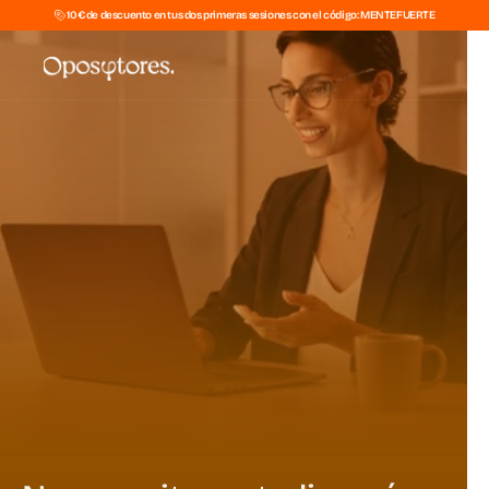
10€ de descuento en tus dos primeras sesiones con el código: MENTEFUERTE