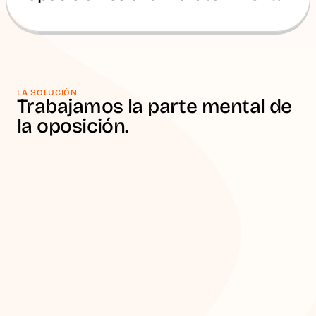
LA SOLUCIÓN
Trabajamos la parte mental de
Oposytores es un centro de psicología especializado 
en oposiciones.
Aquí no se trabaja el temario. Se trabaja todo lo que 
te pasa mientras lo estudias.
Porque en una oposición tu mente es tu herramienta 
de trabajo, y cuando no está bien, todo cuesta más 
de lo normal.
Detrás de Oposytores está 
Marta Macías
, psicóloga 
y funcionaria.
 Ha acompañado a más de 
25.000 