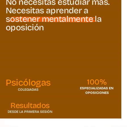
No necesitas estudiar más.
Necesitas aprender a
sostener mentalmente
la
oposición
Oposytores es un centro de psicología online 
especializado en oposiciones, que te ayuda a gestionar la 
presión, el bloqueo y el desgaste para que rindas mejor en 
el estudio y en el examen
Reservar primera sesión
Reservar primera sesión
Cómo funciona
Psicólogas
100%
Cómo funciona
ESPECIALIZADAS EN 
COLEGIADAS
OPOSICIONES
Resultados
DESDE LA PRIMERA SESIÓN